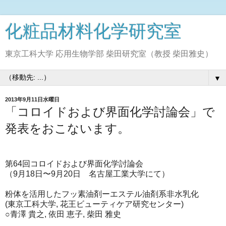
化粧品材料化学研究室
東京工科大学 応用生物学部 柴田研究室（教授 柴田雅史）
▼
2013年9月11日水曜日
「コロイドおよび界面化学討論会」で
発表をおこないます。
第64回コロイドおよび界面化学討論会
（9月18日〜9月20日 名古屋工業大学にて）
粉体を活用したフッ素油剤ーエステル油剤系非水乳化
(東京工科大学, 花王ビューティケア研究センター)
○青澤 貴之, 依田 恵子, 柴田 雅史