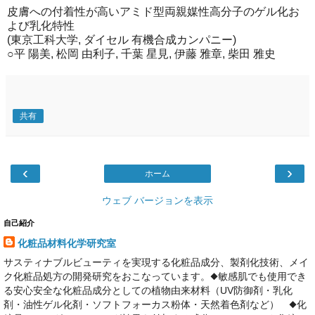
皮膚への付着性が高いアミド型両親媒性高分子のゲル化お
よび乳化特性
(東京工科大学, ダイセル 有機合成カンパニー)
○平 陽美, 松岡 由利子, 千葉 星見, 伊藤 雅章, 柴田 雅史
共有
‹
›
ホーム
ウェブ バージョンを表示
自己紹介
化粧品材料化学研究室
サスティナブルビューティを実現する化粧品成分、製剤化技術、メイ
ク化粧品処方の開発研究をおこなっています。◆敏感肌でも使用でき
る安心安全な化粧品成分としての植物由来材料（UV防御剤・乳化
剤・油性ゲル化剤・ソフトフォーカス粉体・天然着色剤など） ◆化